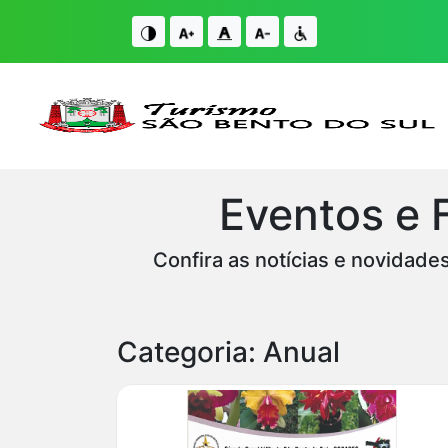
IR PARA O CONTE�DO
IR PARA O FIM DO CONTE�DO
Eventos e 
Confira as notícias e novidade
Categoria: Anual