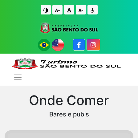
IR PARA O CONTE�DO
IR PARA O FIM DO CONTE�DO
Onde Comer
Bares e pub's