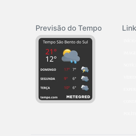
Previsão do Tempo
Lin
INÍCIO
IMAG
NOTÍC
VÍDEO
EXPER
CONT
POLÍT