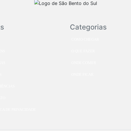
ks
Categorias
COMO CHEGAR
ENS
O QUE FAZER
IAS
ONDE COMER
S
ONDE FICAR
IÊNCIAS
ATO
ICA DE PRIVACIDADE