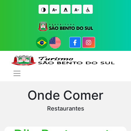
IR PARA O CONTE�DO
IR PARA O FIM DO CONTE�DO
Onde Comer
Restaurantes