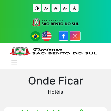
IR PARA O CONTE�DO
IR PARA O FIM DO CONTE�DO
Onde Ficar
Hotéis