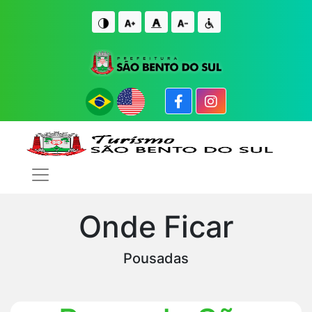
IR PARA O CONTE�DO
IR PARA O FIM DO CONTE�DO
Onde Ficar
Pousadas